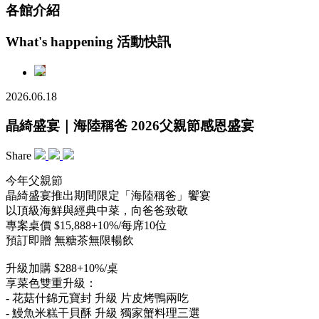
各館介紹
What's happening
活動快訊
2026.06.18
晶綺盛宴｜海陸稱爸 2026父親節感恩盛宴
Share
今年父親節
晶綺盛宴推出期間限定「海陸稱爸」饗宴
以頂級海鮮與經典中菜，向爸爸致敬
專案桌價 $15,888+10%/每席10位
預訂即贈 無糖茶無限暢飲
升級加購 $288+10%/桌
享菜色雙重升級：
- 花菇什錦元寶封 升級 片皮烤鴨兩吃
- 鰻魚米糕干貝酥 升級 獨家蟹料理三選