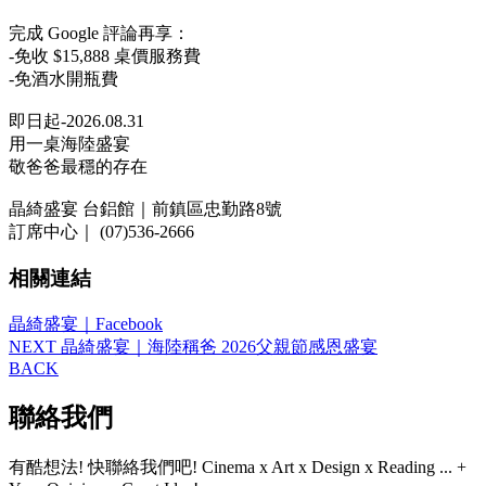
完成 Google 評論再享：
-免收 $15,888 桌價服務費
-免酒水開瓶費
即日起-2026.08.31
用一桌海陸盛宴
敬爸爸最穩的存在
晶綺盛宴 台鋁館｜前鎮區忠勤路8號
訂席中心｜ (07)536-2666
相關連結
晶綺盛宴｜Facebook
NEXT
晶綺盛宴｜海陸稱爸 2026父親節感恩盛宴
BACK
聯絡我們
有酷想法! 快聯絡我們吧!
Cinema x Art x Design x Reading ... +