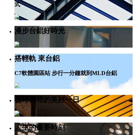
式
漫步台鋁好時光
搭輕軌 來台鋁
C7軟體園區站 步行一分鐘就到MLD台鋁
咖啡香裡的美好一日
人生的重要時刻