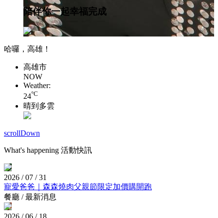
陪伴你一起幸福完成
哈囉，高雄！
高雄市
NOW
Weather:
°C
24
晴到多雲
scrollDown
What's happening
活動快訊
2026 / 07 / 31
寵愛爸爸｜森森燒肉父親節限定加價購開跑
餐廳 / 最新消息
2026 / 06 / 18