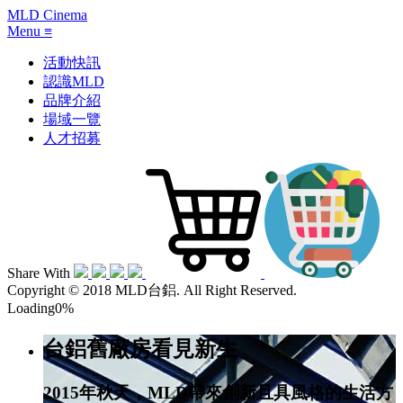
MLD Cinema
Menu
≡
活動快訊
認識MLD
品牌介紹
場域一覽
人才招募
Share With
Copyright © 2018 MLD台鋁. All Right Reserved.
Loading
0
%
台鋁舊廠房看見新生
2015年秋天，MLD帶來創新且具風格的生活方